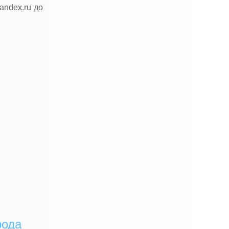
ndex.ru до
рода