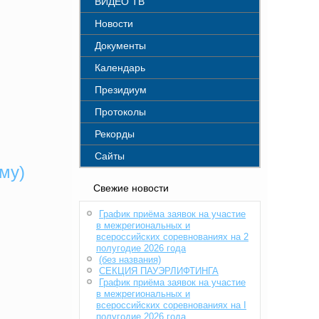
ВИДЕО ТВ
Новости
Документы
Календарь
Президиум
Протоколы
Рекорды
Сайты
му)
Свежие новости
График приёма заявок на участие
в межрегиональных и
всероссийских соревнованиях на 2
полугодие 2026 года
(без названия)
СЕКЦИЯ ПАУЭРЛИФТИНГА
График приёма заявок на участие
в межрегиональных и
всероссийских соревнованиях на I
полугодие 2026 года