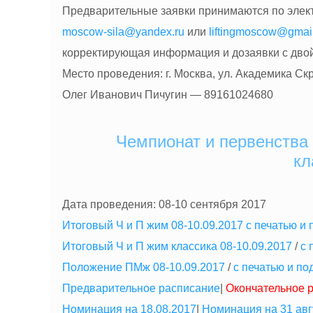
Предварительные заявки принимаются по элек
moscow-sila@yandex.ru
или
liftingmoscow@gmai
корректирующая информация и дозаявки с двой
Место проведения: г. Москва, ул. Академика Скря
Олег Иванович Пичугин — 89161024680
Чемпионат и первенства 
кл
Дата проведения: 08-10 сентября 2017
Итоговый Ч и П жим 08-10.09.2017
с печатью и
Итоговый Ч и П жим классика 08-10.09.2017
/
с 
Положение ПМж 08-10.09.2017
/
с печатью и п
Предварительное расписание
|
Окончательное 
Номинация на 18.08.2017
|
Номинация на 31 авг