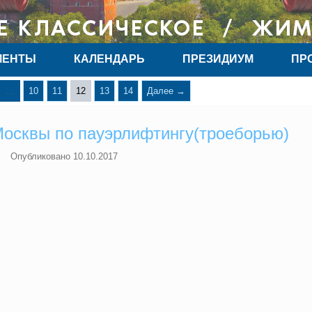
МЕНТЫ
КАЛЕНДАРЬ
ПРЕЗИДИУМ
ПР
…
10
11
12
13
14
Далее →
Москвы по пауэрлифтингу(троеборью)
Опубликовано
10.10.2017