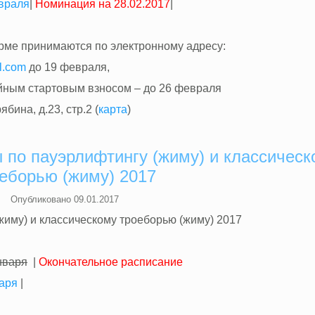
враля
|
Номинация на 28.02.2017
|
рме принимаются по электронному адресу:
l.com
до 19 февраля,
йным стартовым взносом – до 26 февраля
бина, д.23, стр.2 (
карта
)
 по пауэрлифтингу (жиму) и классическ
еборью (жиму) 2017
Опубликовано
09.01.2017
жиму) и классическому троеборью (жиму) 2017
нваря
|
Окончательное расписание
аря
|