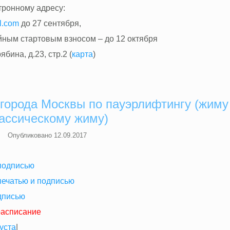
тронному адресу:
l.com
до 27 сентября,
ным стартовым взносом – до 12 октября
бина, д.23, стр.2 (
карта
)
города Москвы по пауэрлифтингу (жиму
ассическому жиму)
Опубликовано
12.09.2017
 подписью
печатью и подписью
одписью
расписание
уста
|